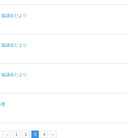
・協議会だより
・協議会だより
・協議会だより
事業
«
‹
1
2
3
4
›