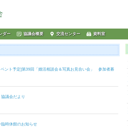
ンダー
協議会概要
交流センター
資料室
[イベント予定]第39回「婚活相談会＆写真お見合い会」 参加者募
・協議会だより
ー臨時休館のお知らせ