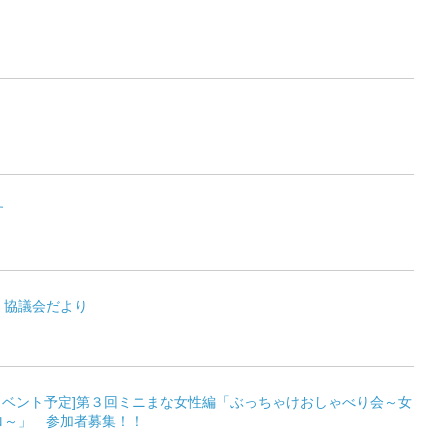
す
・協議会だより
[イベント予定]第３回ミニまな女性編「ぶっちゃけおしゃべり会～女
ロ～」 参加者募集！！