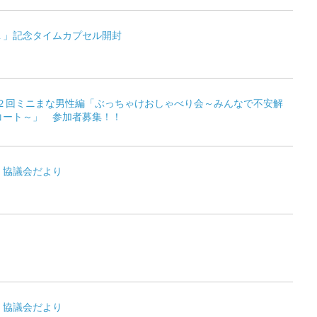
１」記念タイムカプセル開封
第２回ミニまな男性編「ぶっちゃけおしゃべり会～みんなで不安解
コート～」 参加者募集！！
・協議会だより
・協議会だより