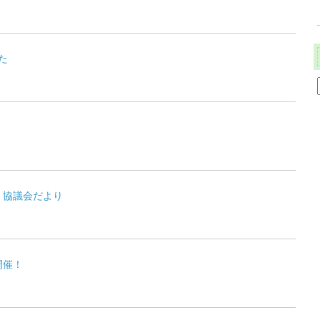
した
・協議会だより
開催！