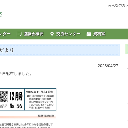
みんなのカ
ンダー
協議会概要
交流センター
資料室
だより
2023/04/27
全戸配布しました。