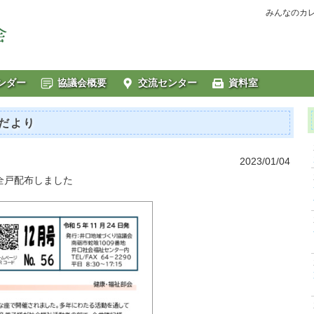
みんなのカ
ンダー
協議会概要
交流センター
資料室
だより
2023/01/04
全戸配布しました