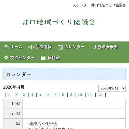
カレンダー 井口地域づくり協議会
ホーム
新着情報
カレンダー
協議会概要
交流センター
資料室
カレンダー
2026年 4月
｜
1
｜
2
｜
3
｜
4
｜
5
｜
6
｜
7
｜
8
｜
9
｜
10
｜
11
｜
12
｜
1 (水)
2 (木)
3 (金)
・地域活性化部会
・いのくちまんなかカフェ