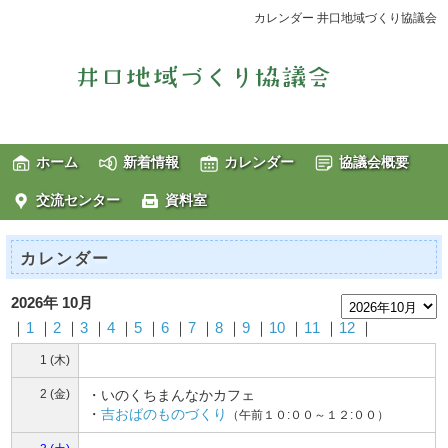
カレンダー 井口地域づくり協議会
ホーム
新着情報
カレンダー
協議会概要
交流センター
資料室
カレンダー
2026年 10月
｜
1
｜
2
｜
3
｜
4
｜
5
｜
6
｜
7
｜
8
｜
9
｜
10
｜
11
｜
12
｜
1 (木)
2 (金)
・いのくちまんなかカフェ
・
吉おばのものづくり
（午前１０:００～１２:００）